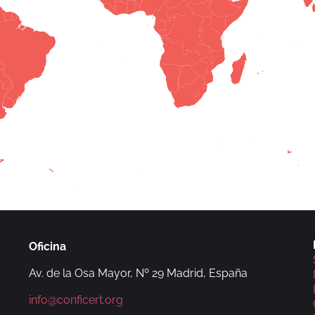
Oficina
Av. de la Osa Mayor, Nº 29 Madrid, España
info@conficert.org